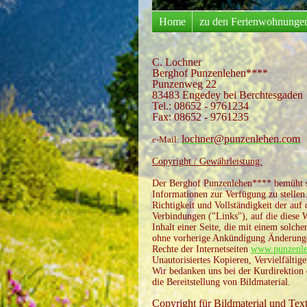
Home
zu den Ferienwohnunge
C. Lochner
Berghof Punzenlehen****
Punzenweg 22
83483 Engedey bei Berchtesgaden
Tel.: 08652 - 9761234
Fax: 08652 - 9761235
lochner@punzenlehen.com
e-Mail:
Copyright / Gewährleistung:
Der Berghof Punzenlehen**** bemüht si
Informationen zur Verfügung zu stellen
Richtigkeit und Vollständigkeit der auf 
Verbindungen ("Links"), auf die diese W
Inhalt einer Seite, die mit einem solche
ohne vorherige Ankündigung Änderungen
Rechte der Internetseiten
www.punzenl
Unautorisiertes Kopieren, Vervielfältige
Wir bedanken uns bei der Kurdirektio
die Bereitstellung von Bildmaterial.
Copyright für Bildmaterial und Tex